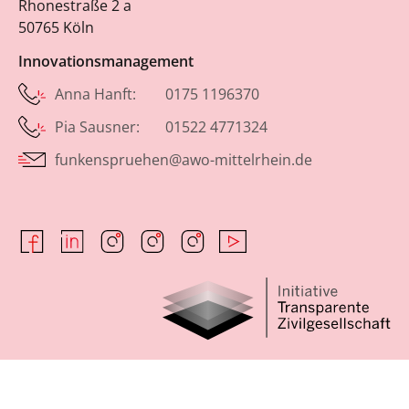
Rhonestraße 2 a
50765 Köln
Innovationsmanagement
Anna Hanft: 0175 1196370
Pia Sausner: 01522 4771324
funkenspruehen@awo-mittelrhein.de